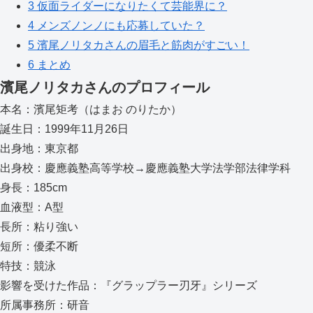
3
仮面ライダーになりたくて芸能界に？
4
メンズノンノにも応募していた？
5
濱尾ノリタカさんの眉毛と筋肉がすごい！
6
まとめ
濱尾ノリタカさんのプロフィール
本名：濱尾矩考（はまお のりたか）
誕生日：1999年11月26日
出身地：東京都
出身校：慶應義塾高等学校→慶應義塾大学法学部法律学科
身長：185cm
血液型：A型
長所：粘り強い
短所：優柔不断
特技：競泳
影響を受けた作品：『グラップラー刃牙』シリーズ
所属事務所：研音