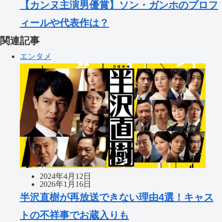
【カンヌ主演男優賞】ソン・ガンホのプロフ
ィールや代表作は？
関連記事
エンタメ
2024年4月12日
2026年1月16日
半沢直樹が再放送できない理由4選！キャス
トの不祥事でお蔵入りも