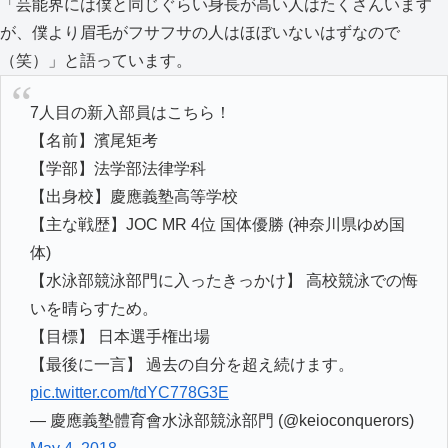
「芸能界には僕と同じぐらい身長が高い人はたくさんいます
が、僕より眉毛がフサフサの人はほぼいないはずなので
（笑）」と語っています。
7人目の新入部員はこちら！
【名前】濱尾矩考
【学部】法学部法律学科
【出身校】慶應義塾高等学校
【主な戦歴】JOC MR 4位 国体優勝 (神奈川県ゆめ国
体)
【水泳部競泳部門に入ったきっかけ】 高校競泳での悔
いを晴らすため。
【目標】 日本選手権出場
【最後に一言】 過去の自分を超え続けます。
pic.twitter.com/tdYC778G3E
— 慶應義塾體育會水泳部競泳部門 (@keioconquerors)