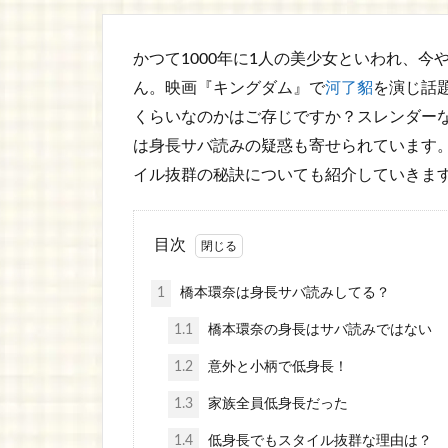
かつて1000年に1人の美少女といわれ、
ん。映画『キングダム』で
河了貂
を演じ話
くらいなのかはご存じですか？スレンダー
は身長サバ読みの疑惑も寄せられています
イル抜群の秘訣についても紹介していきま
目次
1
橋本環奈は身長サバ読みしてる？
1.1
橋本環奈の身長はサバ読みではない
1.2
意外と小柄で低身長！
1.3
家族全員低身長だった
1.4
低身長でもスタイル抜群な理由は？