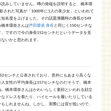
バ読みしていません。噂の発端を説明すると、橋本環
影された写真が「1000年に1人の美少女」といわれて
知名度を上げました。その話題沸騰時の身長が149
め橋本環奈さんは
芦田愛菜 身長
と同じく150センチな
。ですので今の身長152センチだというデータを見
はないかと思われます。
52センチと公表されており、意外にもあまり高くな
人女性の平均身長は157センチなのだそうで、橋本
ね。橋本環奈さんはかわいらしく童顔といわれる顔立
ーなドレスを着たり、ハイヒールを履いたりしている
かもしれませんね。しかし、実際には背が低いので、