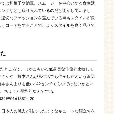
いては和菓子や納豆、スムージーを中心とする食生活
ニングなども取り入れているのだと明かしていまし
、適切なファッションを選んでいる点もスタイルが良
合うコーデをすることで、よりスタイルを良く見せて
みた
ったところで、ほかにもいる低身長な俳優と比較して
菜さんや、橋本さんが私生活でも仲良しだという浜辺
本さんよりも低い149センチぐらいではないかとい
で、ちょうど平均的なんですね。
4333299016188?s=20
、日本人の魅力が詰まったようなキュートな顔立ちを