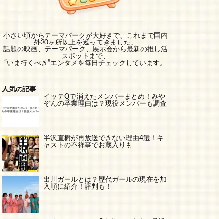
小さい頃からテーマパークが大好きで、これまで国内
外30ヶ所以上を巡ってきました。
話題の映画、テーマパーク、展示会から最新の推し活
スポットまで、
“いま行くべき”エンタメを毎日チェックしています。
人気の記事
イッテQで消えたメンバーまとめ！みや
ぞんの卒業理由は？現役メンバーも調査
半沢直樹が再放送できない理由4選！キ
ャストの不祥事でお蔵入りも
出川ガールとは？歴代ガールの現在を加
入順に紹介！評判も！