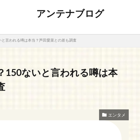
アンテナブログ
ないと言われる噂は本当？芦田愛菜との差も調査
？150ないと言われる噂は本
査
エンタメ