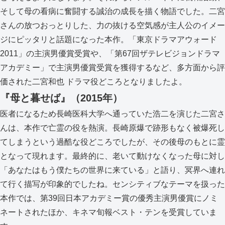
そして母の看病に奮闘する誠治の成長を描く物語でした。二宮
さんの放つおっとりした、力の抜ける空気感が主人公のイメー
ジにピッタリと話題になった本作。「東京ドラマアウォード
2011」の主演男優賞受賞や、「第67回ザテレビジョンドラマ
アカデミー」で主演男優賞受賞を獲得するなど、多方面から評
価された二宮和也 ドラマ役どころとなりましたよ。
『母と暮せば』（2015年）
医者になるため長崎医科大学へ通っていた浩二を演じた二宮さ
んは、本作で亡霊の役を熱演。長崎原爆で跡形もなく被爆死し
てしまうという過酷な役どころでしたが、その後母のもとに霊
となって現れます。最終的に、老いて動けなくなった母に対し
「あなたはもう僕たちの世界に来ている」と語り、冥界へ連れ
て行く描写が印象的でしたね。センシティブなテーマを扱った
本作では、第39回日本アカデミー賞の優秀主演男優賞にノミ
ネートされたほか、キネマ旬報ベスト・テンを受賞していま