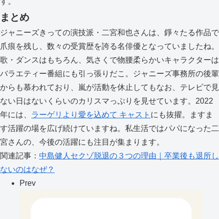
す。
まとめ
ジャニーズきっての演技派・二宮和也さんは、錚々たる作品で
爪痕を残し、数々の受賞歴を誇る名俳優となっていましたね。
歌・ダンスはもちろん、気さくで物腰柔らかいキャラクターは
バラエティー番組にも引っ張りだこ。ジャニーズ事務所の後輩
からも慕われており、嵐が活動を休止してもなお、テレビで見
ない日はないくらいのカリスマっぷりを見せています。2022
年には、
ラーゲリより愛を込めて キャスト
にも抜擢。ますま
す活躍の場を広げ続けていますね。私生活ではパパになった二
宮さんの、今後の活躍にも注目が集まります。
関連記事：
中島健人セクゾ脱退の３つの理由｜卒業後も退所し
ないのはなぜ？
Prev