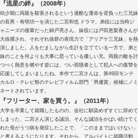
『流星の絆』（2008年）
幼少期に両親を殺害されるという過酷な運命を背負った三兄妹
の長男・有明功一を演じた二宮和也 ドラマ。弟役には当時ジ
ャニーズの後輩だった錦戸亮さん、妹役には戸田恵梨香さんが
大抜擢され、それぞれ抜群の表現力で「アリアケ三兄妹」を熱
演しました。人をだましながら生計を立てている一方で、弟と
妹のことを何よりも大事に思っている優しい兄。両親の敵を討
つべく熱意を燃やす姿には、つい視聴者として犯人への復讐を
応援してしまいましたね。本作で二宮さんは、第49回モンテ
カルロ・テレビ祭のテレビフィルム部門「男優賞」候補にノミ
ネートされています。
『フリーター、家を買う。』（2011年）
大学を卒業して就職したものの、会社に馴染めずすぐに辞めて
しまった、二宮さん演じる誠治。そんな誠治をかばい続けてく
れた母がうつ病を発症したことで、「このままではいけない」
と考えるようになります。それから、アルバイトに就職活動、