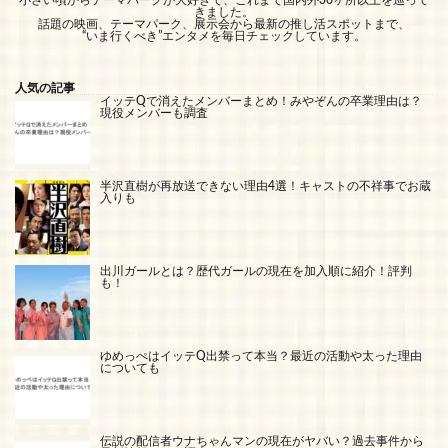
きました。
話題の映画、テーマパーク、展示会から最新の推し活スポットまで、
“いま行くべき”エンタメを毎日チェックしています。
人気の記事
イッテQで消えたメンバーまとめ！みやぞんの卒業理由は？
現役メンバーも調査
半沢直樹が再放送できない理由4選！キャストの不祥事でお蔵
入りも
出川ガールとは？歴代ガールの現在を加入順に紹介！評判
も！
ゆめっぺはイッテQ出禁って本当？最近の活動や太った理由
についても
伝説の配信者ウナちゃんマンの現在がヤバい？過去事件から