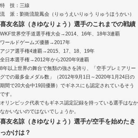
特 技：三線
流 派：劉衛流龍鳳会（りゅうえいりゅう りゅうほうかい）
喜友名諒（きゆなりょう）選手のこれまでの戦績
WKF世界空手道選手権大会→2014、16年、18年3連覇
ワールドゲームズ優勝→2017年
アジア選手権4連覇→2015、17、18、19年
全日本選手権→2012年から2020年9連覇
8年以上世界の舞台で無類の強さを誇り、「空手プレミアリー
グでの最多金メダル数」（2012年9月1日～2020年1月24日の
期間で20大会中19回優勝）でギネスにも認定されているそう
です。
オリンピック代表でもギネス認定記録を持っている選手はなか
なかいないのではないでしょうか。
喜友名諒（きゆなりょう）選手が空手を始めたき
っかけは？