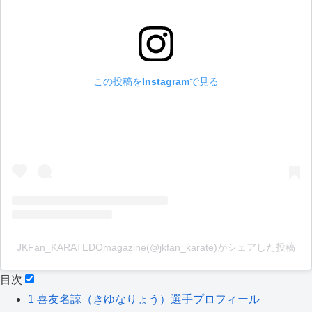
この投稿をInstagramで見る
JKFan_KARATEDOmagazine(@jkfan_karate)がシェアした投稿
目次
1
喜友名諒（きゆなりょう）選手プロフィール