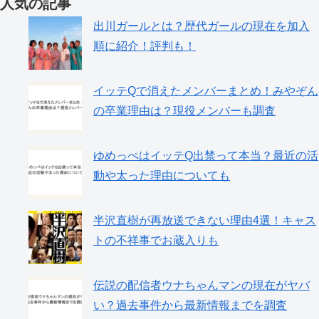
人気の記事
出川ガールとは？歴代ガールの現在を加入
順に紹介！評判も！
イッテQで消えたメンバーまとめ！みやぞん
の卒業理由は？現役メンバーも調査
ゆめっぺはイッテQ出禁って本当？最近の活
動や太った理由についても
半沢直樹が再放送できない理由4選！キャス
トの不祥事でお蔵入りも
伝説の配信者ウナちゃんマンの現在がヤバ
い？過去事件から最新情報までを調査