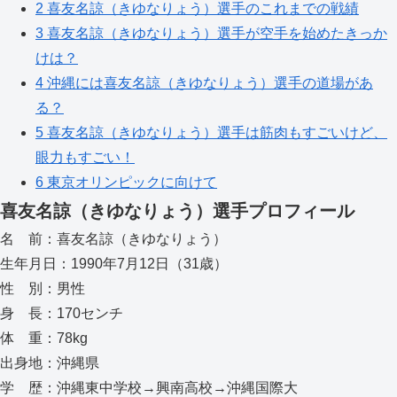
2
喜友名諒（きゆなりょう）選手のこれまでの戦績
3
喜友名諒（きゆなりょう）選手が空手を始めたきっか
けは？
4
沖縄には喜友名諒（きゆなりょう）選手の道場があ
る？
5
喜友名諒（きゆなりょう）選手は筋肉もすごいけど、
眼力もすごい！
6
東京オリンピックに向けて
喜友名諒（きゆなりょう）選手プロフィール
名 前：喜友名諒（きゆなりょう）
生年月日：1990年7月12日（31歳）
性 別：男性
身 長：170センチ
体 重：78kg
出身地：沖縄県
学 歴：沖縄東中学校→興南高校→沖縄国際大