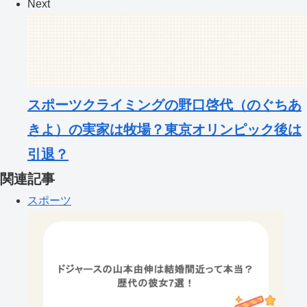
Next
スポーツクライミングの野口啓代（のぐちあ
きよ）の実家は牧場？東京オリンピック後は
引退？
関連記事
スポーツ