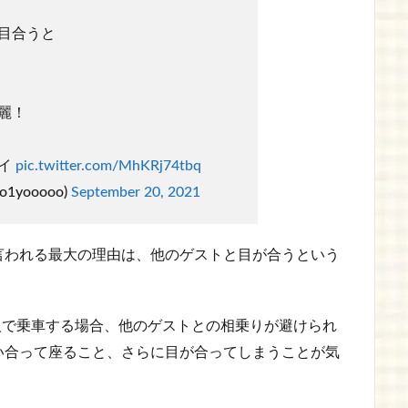
目合うと
麗！
カイ
pic.twitter.com/MhKRj74tbq
1yooooo)
September 20, 2021
言われる最大の理由は、他のゲストと目が合うという
4人で乗車する場合、他のゲストとの相乗りが避けられ
い合って座ること、さらに目が合ってしまうことが気