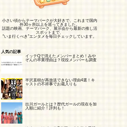
小さい頃からテーマパークが大好きで、これまで国内
外30ヶ所以上を巡ってきました。
話題の映画、テーマパーク、展示会から最新の推し活
スポットまで、
“いま行くべき”エンタメを毎日チェックしています。
人気の記事
イッテQで消えたメンバーまとめ！みや
ぞんの卒業理由は？現役メンバーも調査
半沢直樹が再放送できない理由4選！キ
ャストの不祥事でお蔵入りも
出川ガールとは？歴代ガールの現在を加
入順に紹介！評判も！