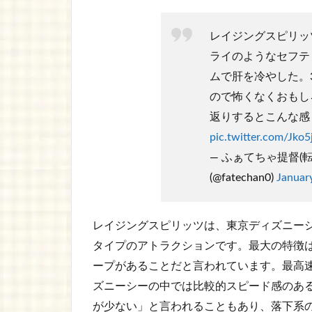
レイジングスピリッ
ライのようなセフテ
ムで肝を冷やした。
ので怖くなくおもし
返りするとこんな感
pic.twitter.com/Jko5
— ふぁてちゃ提督(転
(@fatechan0)
Januar
レイジングスピリッツは、東京ディズニー
タイプのアトラクションです。最大の特徴は
ープがあることだと言われています。最高速
ズニーシーの中では比較的スピード感のあ
が少ない」と言われることもあり、落下系