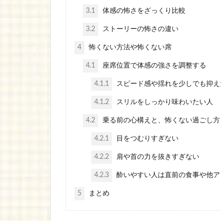
3.1
体感の怖さをざっくり比較
3.2
ストーリーの怖さの違い
4
怖くない方法や怖くない席
4.1
座席位置で体感の強さを調整する
4.1.1
スピード感や揺れを少しでも抑え
4.1.2
スリルをしっかり味わいたい人
4.2
乗る前の心構えと、怖くない過ごし方
4.2.1
目をつむりすぎない
4.2.2
肩や首の力を抜きすぎない
4.2.3
酔いやすい人は直前の食事や他ア
5
まとめ