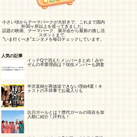
小さい頃からテーマパークが大好きで、これまで国内
外30ヶ所以上を巡ってきました。
話題の映画、テーマパーク、展示会から最新の推し活
スポットまで、
“いま行くべき”エンタメを毎日チェックしています。
人気の記事
イッテQで消えたメンバーまとめ！みや
ぞんの卒業理由は？現役メンバーも調査
半沢直樹が再放送できない理由4選！キ
ャストの不祥事でお蔵入りも
出川ガールとは？歴代ガールの現在を加
入順に紹介！評判も！