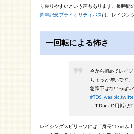
り乗りやすいという声もあります。長時間
周年記念プライオリティパス
は、レイジン
一回転による怖さ
今から初めてレイジ
ちょっと怖いです。
急降下はないっぽい
#TDS_was
pic.twit
— T.Duck D用垢 (@T
レイジングスピリッツには「身長117㎝以