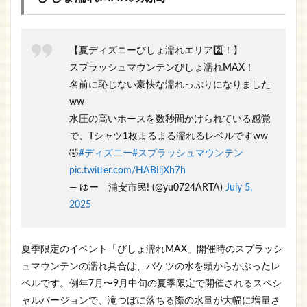
【夏ディズニーびしょ濡れエリア2️⃣！】
スプラッシュマウンテンびしょ濡れMAX！
名前に恥じない豪快な濡れっぷりになりました
ww
水圧の高いホースを数秒間かけられている感覚
で、Tシャツ1枚まるまる濡れるレベルですww
🤣
#ディズニー
#スプラッシュマウンテン
pic.twitter.com/HABIljXh7h
— ゆー 浦安市民! (@yu0724ARTA)
July 5,
2025
夏季限定のイベント「びしょ濡れMAX」開催時のスプラッシ
ュマウンテンの濡れ具合は、バケツの水を頭からかぶったレ
ベルです。例年7月〜9月中旬の夏季限定で開催されるスペシ
ャルバージョンで、滝つぼに落ちる際の水量が大幅に増量さ