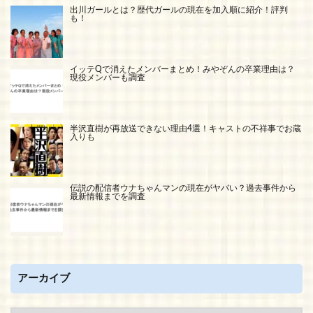
出川ガールとは？歴代ガールの現在を加入順に紹介！評判
も！
イッテQで消えたメンバーまとめ！みやぞんの卒業理由は？
現役メンバーも調査
半沢直樹が再放送できない理由4選！キャストの不祥事でお蔵
入りも
伝説の配信者ウナちゃんマンの現在がヤバい？過去事件から
最新情報までを調査
アーカイブ