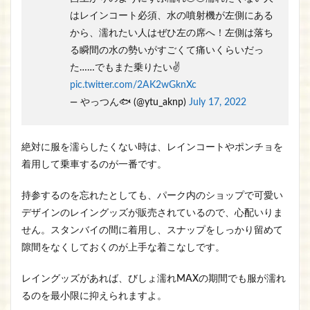
はレインコート必須、水の噴射機が左側にある
から、濡れたい人はぜひ左の席へ！左側は落ち
る瞬間の水の勢いがすごくて痛いくらいだっ
た……でもまた乗りたい✌️
pic.twitter.com/2AK2wGknXc
— やっつん🐟 (@ytu_aknp)
July 17, 2022
絶対に服を濡らしたくない時は、レインコートやポンチョを
着用して乗車するのが一番です。
持参するのを忘れたとしても、パーク内のショップで可愛い
デザインのレイングッズが販売されているので、心配いりま
せん。スタンバイの間に着用し、スナップをしっかり留めて
隙間をなくしておくのが上手な着こなしです。
レイングッズがあれば、びしょ濡れMAXの期間でも服が濡れ
るのを最小限に抑えられますよ。