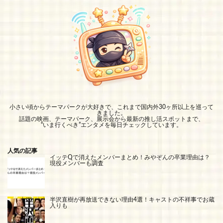
小さい頃からテーマパークが大好きで、これまで国内外30ヶ所以上を巡って
きました。
話題の映画、テーマパーク、展示会から最新の推し活スポットまで、
“いま行くべき”エンタメを毎日チェックしています。
人気の記事
イッテQで消えたメンバーまとめ！みやぞんの卒業理由は？
現役メンバーも調査
半沢直樹が再放送できない理由4選！キャストの不祥事でお蔵
入りも