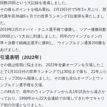
回数20回という大記録を達成しました。
その後もポイントを積み重ね、2月19日付で5年3ヶ月ぶり、歴
代最年長36歳6ヶ月での世界ランキング1位復帰を果たしまし
た。
2019年2月のドバイ・テニス選手権で優勝し、ツアー優勝回数
100回という大台に到達しました。同年のウインブルドンの
準々決勝で錦織圭選手に勝利し、ウインブルドン通算200勝を
あげました。
引退表明（2022年）
その後は怪我に悩まされ、2022年全豪オープンを欠場したこ
とで1月31日付の世界ランキングでは30位まで落ち、21年ぶり
にトップ20から陥落しました。その後も全仏オープンとウィ
ンブルドン選手権を欠場。
この時点で、前年のウィンブルドンから丸1年試合から遠ざか
っており、1999年から22大会連続で出場してきた中でキャリ
ア初の欠場となりました。