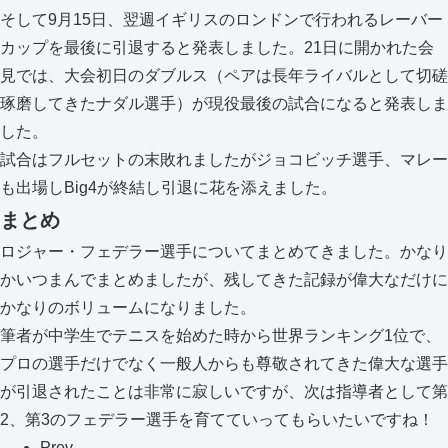
そして9月15日、翌週イギリスのロンドンで行われるレーバー
カップを最後に引退すると発表しました。21日に開かれた会
見では、大会初日のダブルス（ペアは長年ライバルとして切磋
琢磨してきたナダル選手）が現役最後の試合になると発表しま
した。
試合はフルセットの末敗れましたがジョコビッチ選手、マレー
も出場しBig4が終結し引退に花を添えました。
まとめ
ロジャー・フェデラー選手についてまとめてきました。かなり
かいつまんでまとめましたが、残してきた記録が偉大なだけに
かなりのボリュームになりました。
筆者が中学生でテニスを始めた時から世界ランキング1位で、
プロの選手だけでなく一般人からも尊敬されてきた偉大な選手
が引退されたことは非常に寂しいですが、次は指導者として第
2、第3のフェデラー選手を育てていってもらいたいですね！
Prev