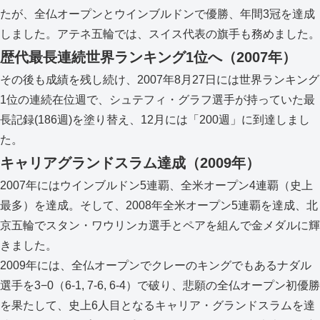
たが、全仏オープンとウインブルドンで優勝、年間3冠を達成
しました。アテネ五輪では、スイス代表の旗手も務めました。
歴代最長連続世界ランキング1位へ（2007年）
その後も成績を残し続け、2007年8月27日には世界ランキング
1位の連続在位週で、シュテフィ・グラフ選手が持っていた最
長記録(186週)を塗り替え、12月には「200週」に到達しまし
た。
キャリアグランドスラム達成（2009年）
2007年にはウインブルドン5連覇、全米オープン4連覇（史上
最多）を達成。そして、2008年全米オープン5連覇を達成、北
京五輪でスタン・ワウリンカ選手とペアを組んで金メダルに輝
きました。
2009年には、全仏オープンでクレーのキングでもあるナダル
選手を3−0（6-1, 7-6, 6-4）で破り、悲願の全仏オープン初優勝
を果たして、史上6人目となるキャリア・グランドスラムを達