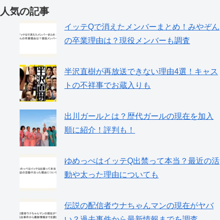
人気の記事
イッテQで消えたメンバーまとめ！みやぞん
の卒業理由は？現役メンバーも調査
半沢直樹が再放送できない理由4選！キャス
トの不祥事でお蔵入りも
出川ガールとは？歴代ガールの現在を加入
順に紹介！評判も！
ゆめっぺはイッテQ出禁って本当？最近の活
動や太った理由についても
伝説の配信者ウナちゃんマンの現在がヤバ
い？過去事件から最新情報までを調査