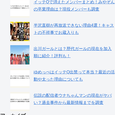
イッテQで消えたメンバーまとめ！みやぞん
の卒業理由は？現役メンバーも調査
半沢直樹が再放送できない理由4選！キャス
トの不祥事でお蔵入りも
出川ガールとは？歴代ガールの現在を加入
順に紹介！評判も！
ゆめっぺはイッテQ出禁って本当？最近の活
動や太った理由についても
伝説の配信者ウナちゃんマンの現在がヤバ
い？過去事件から最新情報までを調査