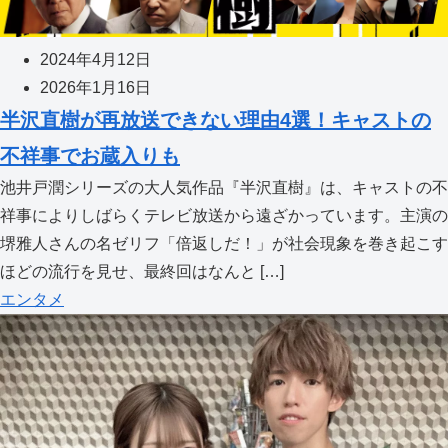
2024年4月12日
2026年1月16日
半沢直樹が再放送できない理由4選！キャストの
不祥事でお蔵入りも
池井戸潤シリーズの大人気作品『半沢直樹』は、キャストの不
祥事によりしばらくテレビ放送から遠ざかっています。主演の
堺雅人さんの名ゼリフ「倍返しだ！」が社会現象を巻き起こす
ほどの流行を見せ、最終回はなんと […]
エンタメ