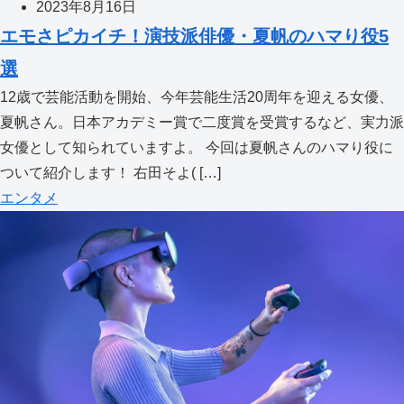
2023年8月16日
エモさピカイチ！演技派俳優・夏帆のハマり役5
選
12歳で芸能活動を開始、今年芸能生活20周年を迎える女優、
夏帆さん。日本アカデミー賞で二度賞を受賞するなど、実力派
女優として知られていますよ。 今回は夏帆さんのハマり役に
ついて紹介します！ 右田そよ( […]
エンタメ