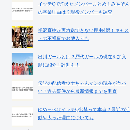
イッテQで消えたメンバーまとめ！みやぞん
の卒業理由は？現役メンバーも調査
半沢直樹が再放送できない理由4選！キャス
トの不祥事でお蔵入りも
出川ガールとは？歴代ガールの現在を加入
順に紹介！評判も！
伝説の配信者ウナちゃんマンの現在がヤバ
い？過去事件から最新情報までを調査
ゆめっぺはイッテQ出禁って本当？最近の活
動や太った理由についても